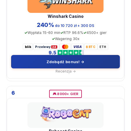
Winshark Casino
240%
do 10 720 zł + 300 DS
Wypłata 15-60 min
RTP 96.6%
4500+ gier
Wagering 30x
blik
VISA
Przelewy
₿ BTC
ETH
24
9.5
Zdobądź bonus! →
Recenzja →
6
🎮 8000+ GIER