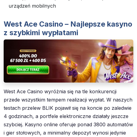
urządzeń mobilnych
West Ace Casino – Najlepsze kasyno
z szybkimi wypłatami
West Ace Casino wyróżnia się na tle konkurencji
przede wszystkim tempem realizacji wypłat. W naszych
testach przelew BLIK pojawił się na koncie po zaledwie
4 godzinach, a portfele elektroniczne działały jeszcze
szybciej. Kasyno online oferuje ponad 3800 automatów
i gier stołowych, a minimalny depozyt wynosi jedynie