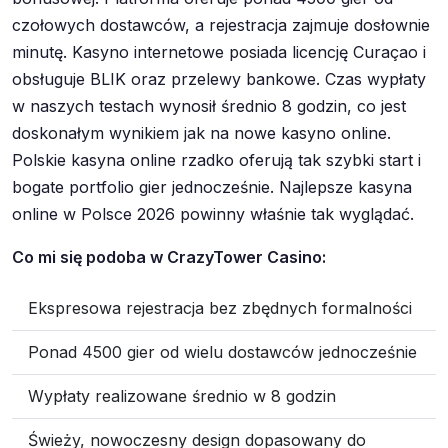
czołowych dostawców, a rejestracja zajmuje dosłownie
minutę. Kasyno internetowe posiada licencję Curaçao i
obsługuje BLIK oraz przelewy bankowe. Czas wypłaty
w naszych testach wynosił średnio 8 godzin, co jest
doskonałym wynikiem jak na nowe kasyno online.
Polskie kasyna online rzadko oferują tak szybki start i
bogate portfolio gier jednocześnie. Najlepsze kasyna
online w Polsce 2026 powinny właśnie tak wyglądać.
Co mi się podoba w CrazyTower Casino:
Ekspresowa rejestracja bez zbędnych formalności
Ponad 4500 gier od wielu dostawców jednocześnie
Wypłaty realizowane średnio w 8 godzin
Świeży, nowoczesny design dopasowany do