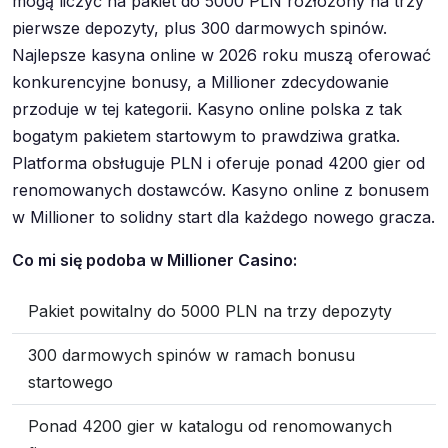
mogą liczyć na pakiet do 5000 PLN rozłożony na trzy
pierwsze depozyty, plus 300 darmowych spinów.
Najlepsze kasyna online w 2026 roku muszą oferować
konkurencyjne bonusy, a Millioner zdecydowanie
przoduje w tej kategorii. Kasyno online polska z tak
bogatym pakietem startowym to prawdziwa gratka.
Platforma obsługuje PLN i oferuje ponad 4200 gier od
renomowanych dostawców. Kasyno online z bonusem
w Millioner to solidny start dla każdego nowego gracza.
Co mi się podoba w Millioner Casino:
Pakiet powitalny do 5000 PLN na trzy depozyty
300 darmowych spinów w ramach bonusu
startowego
Ponad 4200 gier w katalogu od renomowanych