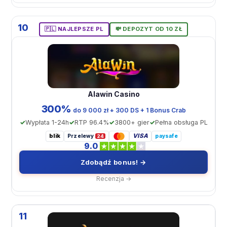
10
🇵🇱 NAJLEPSZE PL
💸 DEPOZYT OD 10 ZŁ
Alawin Casino
300%
do 9 000 zł + 300 DS + 1 Bonus Crab
Wypłata 1-24h
RTP 96.4%
3800+ gier
Pełna obsługa PL
blik
VISA
Przelewy
paysafe
24
9.0
Zdobądź bonus! →
Recenzja →
11