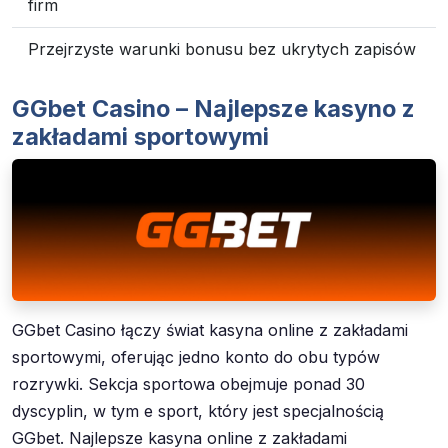
firm
Przejrzyste warunki bonusu bez ukrytych zapisów
GGbet Casino – Najlepsze kasyno z
zakładami sportowymi
GGbet Casino łączy świat kasyna online z zakładami
sportowymi, oferując jedno konto do obu typów
rozrywki. Sekcja sportowa obejmuje ponad 30
dyscyplin, w tym e sport, który jest specjalnością
GGbet. Najlepsze kasyna online z zakładami