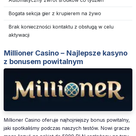
Bogata sekcja gier z krupierem na żywo
Brak konieczności kontaktu z obsługą w celu
aktywacji
Millioner Casino – Najlepsze kasyno
z bonusem powitalnym
Millioner Casino oferuje najhojniejszy bonus powitalny,
jaki spotkaliśmy podczas naszych testów. Nowi gracze