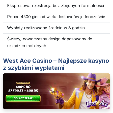
Ekspresowa rejestracja bez zbędnych formalności
Ponad 4500 gier od wielu dostawców jednocześnie
Wypłaty realizowane średnio w 8 godzin
Świeży, nowoczesny design dopasowany do
urządzeń mobilnych
West Ace Casino – Najlepsze kasyno
z szybkimi wypłatami