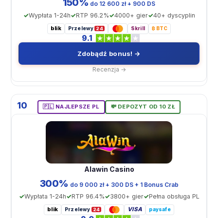
150%
do 12 600 zł + 900 DS
Wypłata 1-24h
RTP 96.2%
4000+ gier
40+ dyscyplin
blik
Przelewy
Skrill
₿ BTC
24
9.1
Zdobądź bonus! →
Recenzja →
10
🇵🇱 NAJLEPSZE PL
💸 DEPOZYT OD 10 ZŁ
Alawin Casino
300%
do 9 000 zł + 300 DS + 1 Bonus Crab
Wypłata 1-24h
RTP 96.4%
3800+ gier
Pełna obsługa PL
blik
VISA
Przelewy
paysafe
24