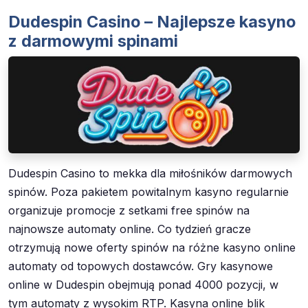
Dudespin Casino – Najlepsze kasyno
z darmowymi spinami
Dudespin Casino to mekka dla miłośników darmowych
spinów. Poza pakietem powitalnym kasyno regularnie
organizuje promocje z setkami free spinów na
najnowsze automaty online. Co tydzień gracze
otrzymują nowe oferty spinów na różne kasyno online
automaty od topowych dostawców. Gry kasynowe
online w Dudespin obejmują ponad 4000 pozycji, w
tym automaty z wysokim RTP. Kasyna online blik