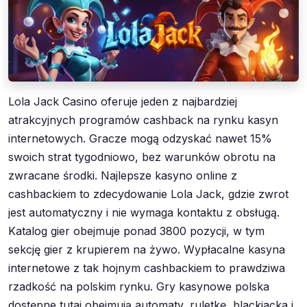
Lola Jack Casino oferuje jeden z najbardziej
atrakcyjnych programów cashback na rynku kasyn
internetowych. Gracze mogą odzyskać nawet 15%
swoich strat tygodniowo, bez warunków obrotu na
zwracane środki. Najlepsze kasyno online z
cashbackiem to zdecydowanie Lola Jack, gdzie zwrot
jest automatyczny i nie wymaga kontaktu z obsługą.
Katalog gier obejmuje ponad 3800 pozycji, w tym
sekcję gier z krupierem na żywo. Wypłacalne kasyna
internetowe z tak hojnym cashbackiem to prawdziwa
rzadkość na polskim rynku. Gry kasynowe polska
dostępne tutaj obejmują automaty, ruletkę, blackjacka i