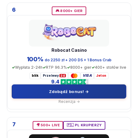
6
🎮 8000+ GIER
Robocat Casino
100%
do 2250 zł + 200 DS + 1 Bonus Crab
Wypłata 2-24h
RTP 96.3%
8000+ gier
400+ stołów live
blik
VISA
Przelewy
Jeton
24
9.4
Zdobądź bonus! →
Recenzja →
7
🎥 500+ LIVE
🇵🇱 PL KRUPIERZY