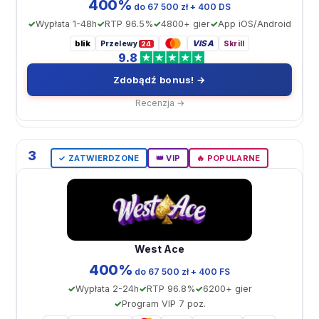
400%
do 67 500 zł + 400 DS
Wypłata 1-48h
RTP 96.5%
4800+ gier
App iOS/Android
blik
VISA
Przelewy
Skrill
24
9.8
Zdobądź bonus! →
Recenzja →
3
✓ ZATWIERDZONE
👑 VIP
🔥 POPULARNE
West Ace
400%
do 67 500 zł + 400 FS
Wypłata 2-24h
RTP 96.8%
6200+ gier
Program VIP 7 poz.