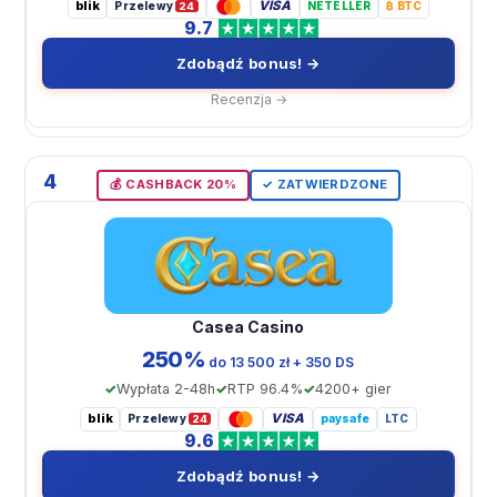
blik
VISA
Przelewy
NETELLER
₿ BTC
24
9.7
Zdobądź bonus! →
Recenzja →
4
💰 CASHBACK 20%
✓ ZATWIERDZONE
Casea Casino
250%
do 13 500 zł + 350 DS
Wypłata 2-48h
RTP 96.4%
4200+ gier
blik
VISA
Przelewy
paysafe
LTC
24
9.6
Zdobądź bonus! →