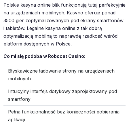
Polskie kasyna online blik funkcjonują tutaj perfekcyjnie
na urządzeniach mobilnych. Kasyno oferuje ponad
3500 gier zoptymalizowanych pod ekrany smartfonów
i tabletów. Legalne kasyna online z tak dobrą
optymalizacją mobilną to naprawdę rzadkość wśród
platform dostępnych w Polsce.
Co mi się podoba w Robocat Casino:
Błyskawiczne ładowanie strony na urządzeniach
mobilnych
Intuicyjny interfejs dotykowy zaprojektowany pod
smartfony
Pełna funkcjonalność bez konieczności pobierania
aplikacji