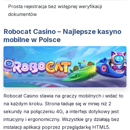
Prosta rejestracja bez wstępnej weryfikacji
dokumentów
Robocat Casino – Najlepsze kasyno
mobilne w Polsce
Robocat Casino stawia na graczy mobilnych i widać to
na każdym kroku. Strona ładuje się w mniej niż 2
sekundy na połączeniu 4G, a interfejs dotykowy jest
intuicyjny i ergonomiczny. Wszystkie gry działają bez
instalacji aplikacji poprzez przeglądarkę HTML5.