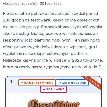
Aleksander Łuczyński · 20 lipca 2026
Przez ostatnie pół roku nasz zespół spędził ponad
200 godzin na testowaniu kasyn online dostępnych
dla polskich graczy. Sprawdzaliśmy szybkość wypłat,
jakość obsługi klienta, uczciwe warunki bonusów i
responsywność platform mobilnych. Ten ranking to
efekt prawdziwych doświadczeń z wpłatami, grą i
wypłatami na każdej z testowanych platform.
Najlepsze kasyna online w Polsce w 2026 roku to te,
które przeszły nasze rygorystyczne testy od A do Z.
1
⭐️ NAJLEPSZY WYBÓR
✓ ZATWIERDZONE
🔥 POPULARNE