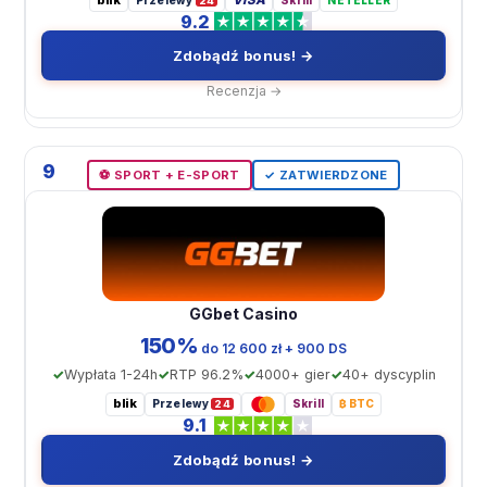
24
9.2
Zdobądź bonus! →
Recenzja →
9
⚽️ SPORT + E-SPORT
✓ ZATWIERDZONE
GGbet Casino
150%
do 12 600 zł + 900 DS
Wypłata 1-24h
RTP 96.2%
4000+ gier
40+ dyscyplin
blik
Przelewy
Skrill
₿ BTC
24
9.1
Zdobądź bonus! →