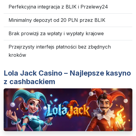
Perfekcyjna integracja z BLIK i Przelewy24
Minimalny depozyt od 20 PLN przez BLIK
Brak prowizji za wpłaty i wypłaty krajowe
Przejrzysty interfejs płatności bez zbędnych
kroków
Lola Jack Casino – Najlepsze kasyno
z cashbackiem