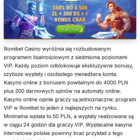
Romibet Casino wyróżnia się rozbudowanym
programem lojalnościowym z siedmioma poziomami
VIP. Każdy poziom odblokowuje ekskluzywne bonusy,
szybsze wypłaty i osobistego menedżera konta.
Kasyno online z bonusem powitalnym do 4000 PLN
plus 200 darmowych spinów na automaty online.
Kasyno online opinie graczy są jednoznaczne: program
VIP w Romibet to jeden z najlepszych na rynku.
Minimalna wpłata to 50 PLN, a wypłaty realizowane są
w ciągu 24 godzin dla graczy VIP. Wypłacalne kasyna
internetowe polskie powinny brać przykład z tego