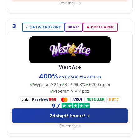
Recenzja →
3
✓ ZATWIERDZONE
👑 VIP
🔥 POPULARNE
West Ace
400%
do 67 500 zł + 400 FS
Wypłata 2-24h
RTP 96.8%
6200+ gier
Program VIP 7 poz.
blik
VISA
Przelewy
NETELLER
₿ BTC
24
9.7
Zdobądź bonus! →
Recenzja →