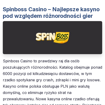
Spinboss Casino – Najlepsze kasyno
pod względem różnorodności gier
Spinboss Casino to prawdziwy raj dla osób
poszukujących różnorodności. Katalog obejmuje ponad
6000 pozycji od kilkudziesięciu dostawców, w tym
rzadko spotykane gry crash, zdrapki i mini gry losowe.
Kasyno online polska obsługuje PLN jako walutę
domyślną, co eliminuje ryzyko strat na
przewalutowaniu. Nowe kasyna online rzadko oferują