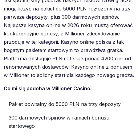
jaki spotkaliśmy podczas naszych testów. Nowi gracze
mogą liczyć na pakiet do 5000 PLN rozłożony na trzy
pierwsze depozyty, plus 300 darmowych spinów.
Najlepsze kasyna online w 2026 roku muszą oferować
konkurencyjne bonusy, a Millioner zdecydowanie
przoduje w tej kategorii. Kasyno online polska z tak
bogatym pakietem startowym to prawdziwa gratka.
Platforma obsługuje PLN i oferuje ponad 4200 gier od
renomowanych dostawców. Kasyno online z bonusem
w Millioner to solidny start dla każdego nowego gracza.
Co mi się podoba w Millioner Casino:
Pakiet powitalny do 5000 PLN na trzy depozyty
300 darmowych spinów w ramach bonusu
startowego