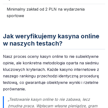
Minimalny zakład od 2 PLN na wydarzenia
sportowe
Jak weryfikujemy kasyna online
w naszych testach?
Nasz proces oceny kasyn online to nie subiektywne
opinie, ale konkretna metodologia oparta na siedmiu
kluczowych kryteriach. Każde kasyno internetowe z
naszego rankingu przechodzi identyczną procedurę
testową, co gwarantuje obiektywne wyniki i rzetelne
porównanie.
„Testowanie kasyn online to nie zabawa, lecz
żmudna praca. Wpłacam własne pieniądze, gram