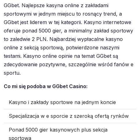
GGbet. Najlepsze kasyna online z zakładami
sportowymi w jednym miejscu to rosnący trend, a
GGbet jest liderem w tej kategorii. Kasyno internetowe
oferuje ponad 5000 gier, a minimalny zakład sportowy
to zaledwie 2 PLN. Najbardziej wypłacalne kasyno
online z sekcją sportową, potwierdzone naszymi
testami. Kasyno online opinie na temat GGbet są
zdecydowanie pozytywne, szczególnie wśród fanów e
sportu.
Co mi się podoba w GGbet Casino:
Kasyno i zakłady sportowe na jednym koncie
Specjalizacja w e sporcie z szeroką ofertą rynków
Ponad 5000 gier kasynowych plus sekcja
sportowa