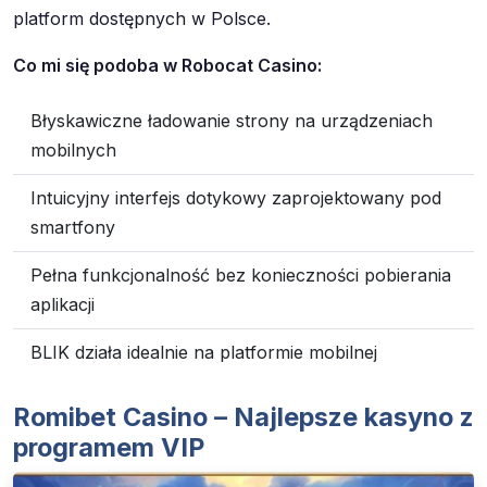
platform dostępnych w Polsce.
Co mi się podoba w Robocat Casino:
Błyskawiczne ładowanie strony na urządzeniach
mobilnych
Intuicyjny interfejs dotykowy zaprojektowany pod
smartfony
Pełna funkcjonalność bez konieczności pobierania
aplikacji
BLIK działa idealnie na platformie mobilnej
Romibet Casino – Najlepsze kasyno z
programem VIP