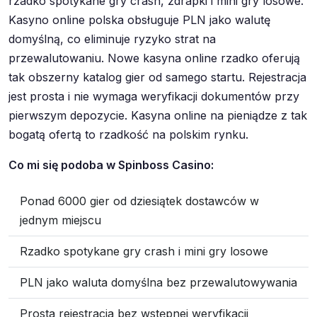
rzadko spotykane gry crash, zdrapki i mini gry losowe.
Kasyno online polska obsługuje PLN jako walutę
domyślną, co eliminuje ryzyko strat na
przewalutowaniu. Nowe kasyna online rzadko oferują
tak obszerny katalog gier od samego startu. Rejestracja
jest prosta i nie wymaga weryfikacji dokumentów przy
pierwszym depozycie. Kasyna online na pieniądze z tak
bogatą ofertą to rzadkość na polskim rynku.
Co mi się podoba w Spinboss Casino:
Ponad 6000 gier od dziesiątek dostawców w
jednym miejscu
Rzadko spotykane gry crash i mini gry losowe
PLN jako waluta domyślna bez przewalutowywania
Prosta rejestracja bez wstępnej weryfikacji