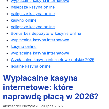
wypłacalne kasyna internetowe
najlepsze kasyna online
najlepsze kasyna online
kasyno online
najlepsze kasyna online
Bonus bez depozytu w kasynie online
wypłacalne kasyna internetowe
kasyno online
wypłacalne kasyna internetowe
Wypłacalne kasyna internetowe polskie 2026
legalne kasyna online
Wypłacalne kasyna
internetowe: które
naprawdę płacą w 2026?
Aleksander Łuczyński · 20 lipca 2026