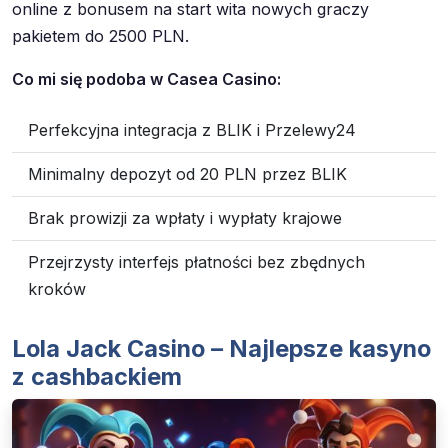
online z bonusem na start wita nowych graczy
pakietem do 2500 PLN.
Co mi się podoba w Casea Casino:
Perfekcyjna integracja z BLIK i Przelewy24
Minimalny depozyt od 20 PLN przez BLIK
Brak prowizji za wpłaty i wypłaty krajowe
Przejrzysty interfejs płatności bez zbędnych
kroków
Lola Jack Casino – Najlepsze kasyno
z cashbackiem