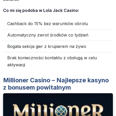
Co mi się podoba w Lola Jack Casino:
Cashback do 15% bez warunków obrotu
Automatyczny zwrot środków co tydzień
Bogata sekcja gier z krupierem na żywo
Brak konieczności kontaktu z obsługą w celu
aktywacji
Millioner Casino – Najlepsze kasyno
z bonusem powitalnym