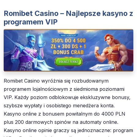
Romibet Casino – Najlepsze kasyno z
programem VIP
Romibet Casino wyróżnia się rozbudowanym
programem lojalnościowym z siedmioma poziomami
VIP. Każdy poziom odblokowuje ekskluzywne bonusy,
szybsze wypłaty i osobistego menedżera konta.
Kasyno online z bonusem powitalnym do 4000 PLN
plus 200 darmowych spinów na automaty online.
Kasyno online opinie graczy są jednoznaczne: program