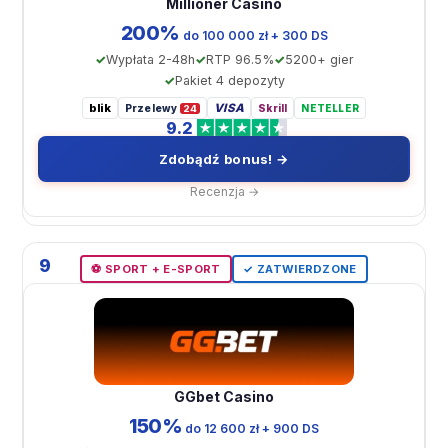
Millioner Casino
200%
dо 100 000 zł + 300 DS
Wypłata 2-48h
RTP 96.5%
5200+ gier
Pakiet 4 depozyty
blik
VISA
Przelewy
Skrill
NETELLER
24
9.2
Zdobądź bonus! →
Recenzja →
9
⚽️ SPORT + E-SPORT
✓ ZATWIERDZONE
GGbet Casino
150%
do 12 600 zł + 900 DS