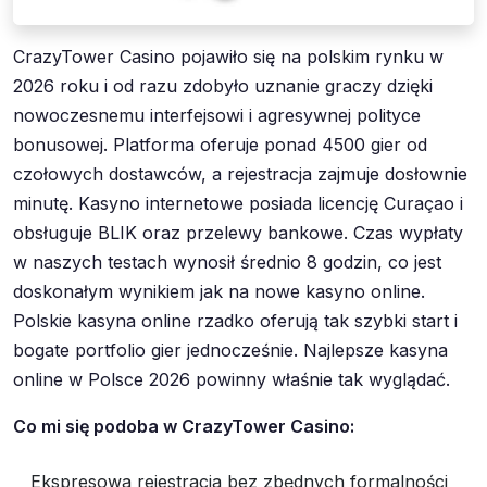
CrazyTower Casino pojawiło się na polskim rynku w
2026 roku i od razu zdobyło uznanie graczy dzięki
nowoczesnemu interfejsowi i agresywnej polityce
bonusowej. Platforma oferuje ponad 4500 gier od
czołowych dostawców, a rejestracja zajmuje dosłownie
minutę. Kasyno internetowe posiada licencję Curaçao i
obsługuje BLIK oraz przelewy bankowe. Czas wypłaty
w naszych testach wynosił średnio 8 godzin, co jest
doskonałym wynikiem jak na nowe kasyno online.
Polskie kasyna online rzadko oferują tak szybki start i
bogate portfolio gier jednocześnie. Najlepsze kasyna
online w Polsce 2026 powinny właśnie tak wyglądać.
Co mi się podoba w CrazyTower Casino:
Ekspresowa rejestracja bez zbędnych formalności