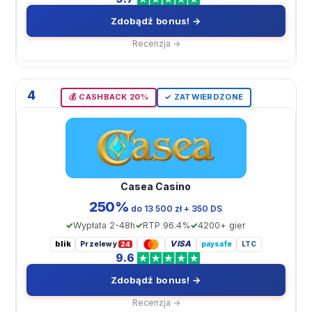
Zdobądź bonus! →
Recenzja →
4
💰 CASHBACK 20%
✓ ZATWIERDZONE
Casea Casino
250%
do 13 500 zł + 350 DS
Wypłata 2-48h
RTP 96.4%
4200+ gier
blik
VISA
Przelewy
paysafe
LTC
24
9.6
Zdobądź bonus! →
Recenzja →