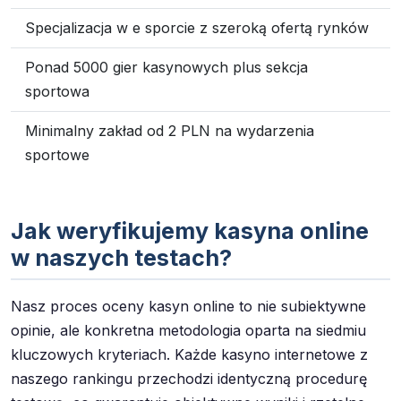
Specjalizacja w e sporcie z szeroką ofertą rynków
Ponad 5000 gier kasynowych plus sekcja
sportowa
Minimalny zakład od 2 PLN na wydarzenia
sportowe
Jak weryfikujemy kasyna online
w naszych testach?
Nasz proces oceny kasyn online to nie subiektywne
opinie, ale konkretna metodologia oparta na siedmiu
kluczowych kryteriach. Każde kasyno internetowe z
naszego rankingu przechodzi identyczną procedurę