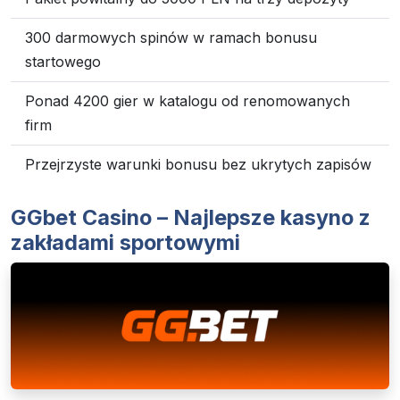
300 darmowych spinów w ramach bonusu
startowego
Ponad 4200 gier w katalogu od renomowanych
firm
Przejrzyste warunki bonusu bez ukrytych zapisów
GGbet Casino – Najlepsze kasyno z
zakładami sportowymi