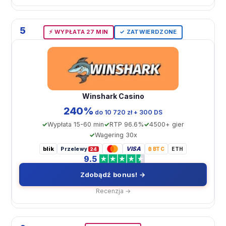
5
⚡️ WYPŁATA 27 MIN
✓ ZATWIERDZONE
Winshark Casino
240%
do 10 720 zł + 300 DS
Wypłata 15-60 min
RTP 96.6%
4500+ gier
Wagering 30x
blik
VISA
Przelewy
₿ BTC
ETH
24
9.5
Zdobądź bonus! →
Recenzja →