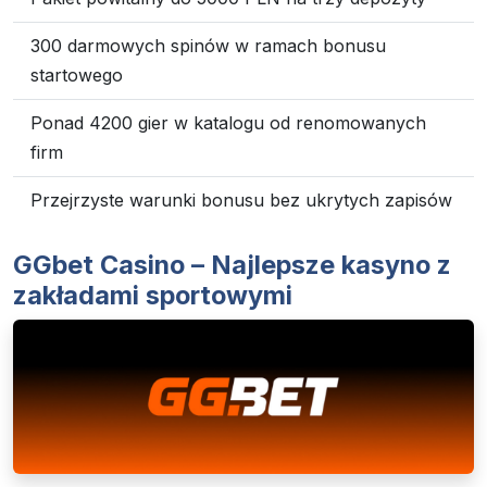
300 darmowych spinów w ramach bonusu
startowego
Ponad 4200 gier w katalogu od renomowanych
firm
Przejrzyste warunki bonusu bez ukrytych zapisów
GGbet Casino – Najlepsze kasyno z
zakładami sportowymi