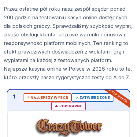
Przez ostatnie pół roku nasz zespół spędził ponad
200 godzin na testowaniu kasyn online dostępnych
dla polskich graczy. Sprawdzaliśmy szybkość wypłat,
jakość obsługi klienta, uczciwe warunki bonusów i
responsywność platform mobilnych. Ten ranking to
efekt prawdziwych doświadczeń z wpłatami, grą i
wypłatami na każdej z testowanych platform.
Najlepsze kasyna online w Polsce w 2026 roku to te,
które przeszły nasze rygorystyczne testy od A do Z.
1
⭐️ NAJLEPSZY WYBÓR
✓ ZATWIERDZONE
🔥 POPULARNE