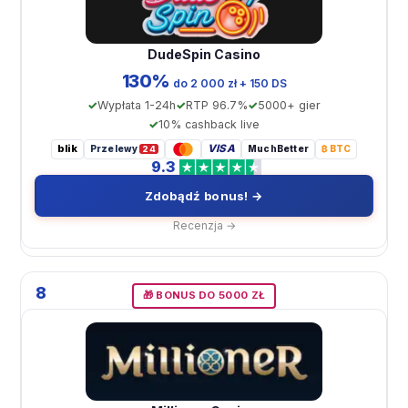
DudeSpin Casino
130%
do 2 000 zł + 150 DS
Wypłata 1-24h
RTP 96.7%
5000+ gier
10% cashback live
blik
VISA
Przelewy
MuchBetter
₿ BTC
24
9.3
Zdobądź bonus! →
Recenzja →
8
🎁 BONUS DO 5000 ZŁ