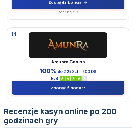
Zdobądź bonus! →
Recenzja →
11
Amunra Casino
100%
do 2 250 zł + 200 DS
8.9
Zdobądź bonus!
Recenzje kasyn online po 200
godzinach gry