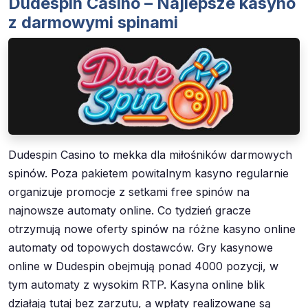
Dudespin Casino – Najlepsze kasyno
z darmowymi spinami
Dudespin Casino to mekka dla miłośników darmowych
spinów. Poza pakietem powitalnym kasyno regularnie
organizuje promocje z setkami free spinów na
najnowsze automaty online. Co tydzień gracze
otrzymują nowe oferty spinów na różne kasyno online
automaty od topowych dostawców. Gry kasynowe
online w Dudespin obejmują ponad 4000 pozycji, w
tym automaty z wysokim RTP. Kasyna online blik
działają tutaj bez zarzutu, a wpłaty realizowane są