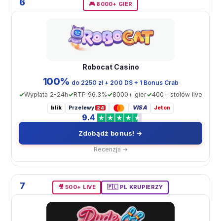
6
🎮 8000+ GIER
Robocat Casino
100%
do 2250 zł + 200 DS + 1 Bonus Crab
Wypłata 2-24h
RTP 96.3%
8000+ gier
400+ stołów live
blik
VISA
Przelewy
Jeton
24
9.4
Zdobądź bonus! →
Recenzja →
7
🎥 500+ LIVE
🇵🇱 PL KRUPIERZY