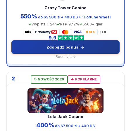
Crazy Tower Casino
550%
do 63 500 zł + 400 DS + 1 Fortune Wheel
Wypłata 1-24h
RTP 97.2%
5500+ gier
blik
VISA
Przelewy
₿ BTC
ETH
24
9.9
Zdobądź bonus! →
Recenzja →
2
✨ NOWOŚĆ 2026
🔥 POPULARNE
Lola Jack Casino
400%
do 67 500 zł + 400 DS