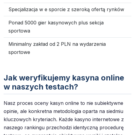
Specjalizacja w e sporcie z szeroką ofertą rynków
Ponad 5000 gier kasynowych plus sekcja
sportowa
Minimalny zakład od 2 PLN na wydarzenia
sportowe
Jak weryfikujemy kasyna online
w naszych testach?
Nasz proces oceny kasyn online to nie subiektywne
opinie, ale konkretna metodologia oparta na siedmiu
kluczowych kryteriach. Każde kasyno internetowe z
naszego rankingu przechodzi identyczną procedurę