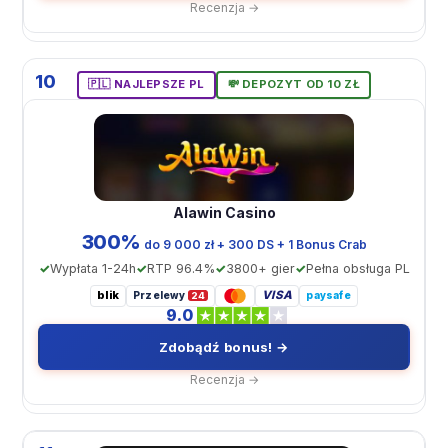
Recenzja →
10
🇵🇱 NAJLEPSZE PL
💸 DEPOZYT OD 10 ZŁ
Alawin Casino
300%
do 9 000 zł + 300 DS + 1 Bonus Crab
Wypłata 1-24h
RTP 96.4%
3800+ gier
Pełna obsługa PL
blik
VISA
Przelewy
paysafe
24
9.0
Zdobądź bonus! →
Recenzja →