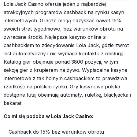
Lola Jack Casino oferuje jeden z najbardziej
atrakcyjnych programów cashback na rynku kasyn
internetowych. Gracze mogą odzyskać nawet 15%
swoich strat tygodniowo, bez warunków obrotu na
zwracane środki. Najlepsze kasyno online z
cashbackiem to zdecydowanie Lola Jack, gdzie zwrot
jest automatyczny i nie wymaga kontaktu z obsługą.
Katalog gier obejmuje ponad 3800 pozycji, w tym
sekcję gier z krupierem na żywo. Wypłacalne kasyna
internetowe z tak hojnym cashbackiem to prawdziwa
rzadkość na polskim rynku. Gry kasynowe polska
dostępne tutaj obejmują automaty, ruletkę, blackjacka i
bakarat.
Co mi się podoba w Lola Jack Casino:
Cashback do 15% bez warunków obrotu