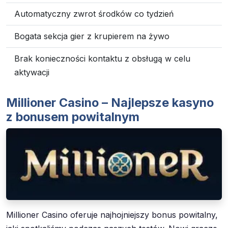
Automatyczny zwrot środków co tydzień
Bogata sekcja gier z krupierem na żywo
Brak konieczności kontaktu z obsługą w celu
aktywacji
Millioner Casino – Najlepsze kasyno
z bonusem powitalnym
Millioner Casino oferuje najhojniejszy bonus powitalny,