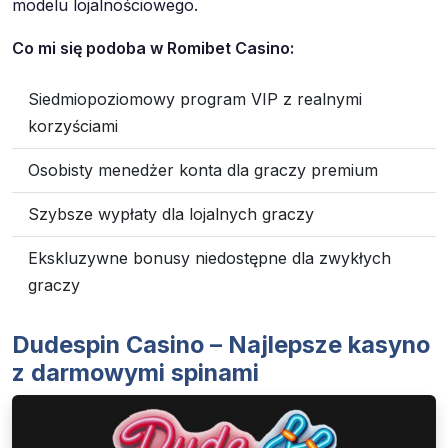
modelu lojalnościowego.
Co mi się podoba w Romibet Casino:
Siedmiopoziomowy program VIP z realnymi
korzyściami
Osobisty menedżer konta dla graczy premium
Szybsze wypłaty dla lojalnych graczy
Ekskluzywne bonusy niedostępne dla zwykłych
graczy
Dudespin Casino – Najlepsze kasyno
z darmowymi spinami