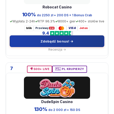
Robocat Casino
100%
do 2250 zł + 200 DS + 1 Bonus Crab
Wypłata 2-24h
RTP 96.3%
8000+ gier
400+ stołów live
blik
VISA
Przelewy
Jeton
24
9.4
Zdobądź bonus! →
Recenzja →
7
🎥 500+ LIVE
🇵🇱 PL KRUPIERZY
DudeSpin Casino
130%
do 2 000 zł + 150 DS