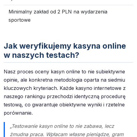
Minimalny zakład od 2 PLN na wydarzenia
sportowe
Jak weryfikujemy kasyna online
w naszych testach?
Nasz proces oceny kasyn online to nie subiektywne
opinie, ale konkretna metodologia oparta na siedmiu
kluczowych kryteriach. Każde kasyno internetowe z
naszego rankingu przechodzi identyczną procedurę
testową, co gwarantuje obiektywne wyniki i rzetelne
porównanie.
„Testowanie kasyn online to nie zabawa, lecz
żmudna praca. Wpłacam własne pieniądze, gram