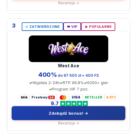
Recenzja →
3
✓ ZATWIERDZONE
👑 VIP
🔥 POPULARNE
West Ace
400%
do 67 500 zł + 400 FS
Wypłata 2-24h
RTP 96.8%
6200+ gier
Program VIP 7 poz.
blik
VISA
Przelewy
NETELLER
₿ BTC
24
9.7
Zdobądź bonus! →
Recenzja →