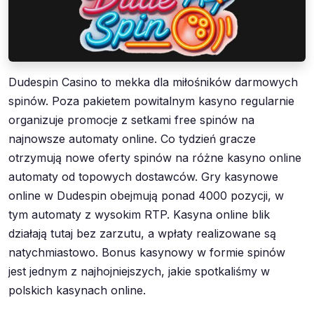
Dudespin Casino to mekka dla miłośników darmowych
spinów. Poza pakietem powitalnym kasyno regularnie
organizuje promocje z setkami free spinów na
najnowsze automaty online. Co tydzień gracze
otrzymują nowe oferty spinów na różne kasyno online
automaty od topowych dostawców. Gry kasynowe
online w Dudespin obejmują ponad 4000 pozycji, w
tym automaty z wysokim RTP. Kasyna online blik
działają tutaj bez zarzutu, a wpłaty realizowane są
natychmiastowo. Bonus kasynowy w formie spinów
jest jednym z najhojniejszych, jakie spotkaliśmy w
polskich kasynach online.