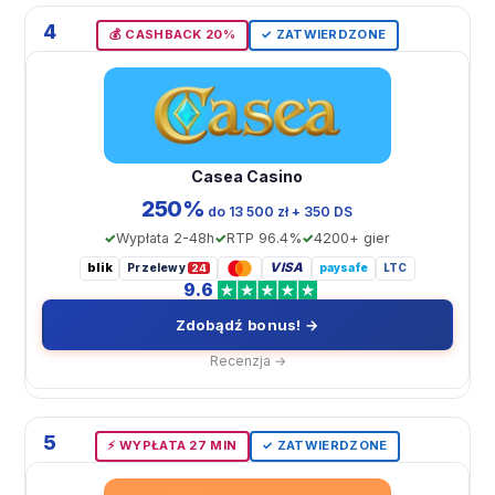
4
💰 CASHBACK 20%
✓ ZATWIERDZONE
Casea Casino
250%
do 13 500 zł + 350 DS
Wypłata 2-48h
RTP 96.4%
4200+ gier
blik
VISA
Przelewy
paysafe
LTC
24
9.6
Zdobądź bonus! →
Recenzja →
5
⚡️ WYPŁATA 27 MIN
✓ ZATWIERDZONE